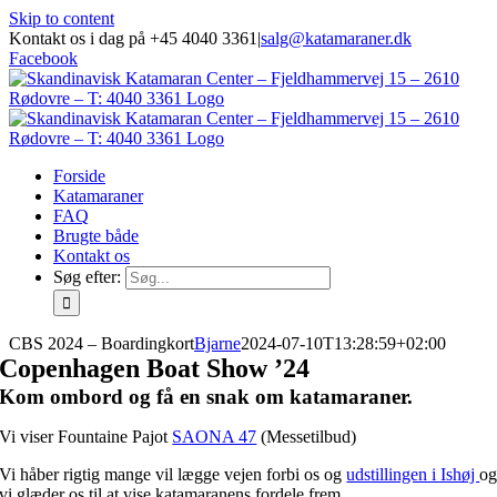
Skip to content
Kontakt os i dag på +45 4040 3361
|
salg@katamaraner.dk
Facebook
Forside
Katamaraner
FAQ
Brugte både
Kontakt os
Søg efter:
CBS 2024 – Boardingkort
Bjarne
2024-07-10T13:28:59+02:00
Copenhagen Boat Show ’24
Kom ombord og få en snak om katamaraner.
Vi viser Fountaine Pajot
SAONA 47
(Messetilbud)
Vi håber rigtig mange vil lægge vejen forbi os og
udstillingen i Ishøj
o
vi glæder os til at vise katamaranens fordele frem.