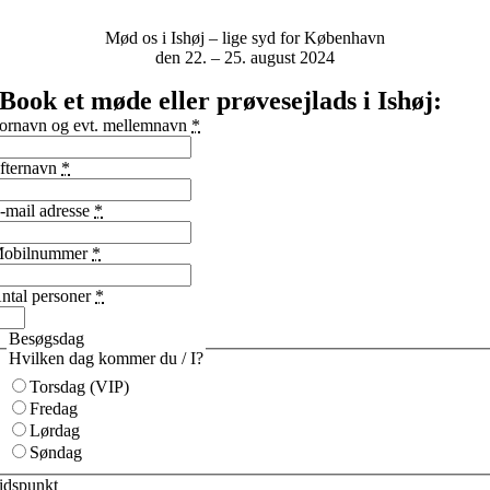
Mød os i Ishøj – lige syd for København
den 22. – 25. august 2024
Book et møde eller prøvesejlads i Ishøj:
ornavn og evt. mellemnavn
*
fternavn
*
-mail adresse
*
obilnummer
*
ntal personer
*
Besøgsdag
Hvilken dag kommer du / I?
Torsdag (VIP)
Fredag
Lørdag
Søndag
idspunkt