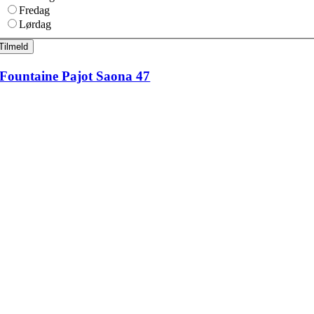
Fredag
Lørdag
Tilmeld
Fountaine Pajot Saona 47