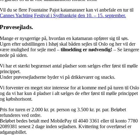
Vil du se flere Fountaine Pajot katamaraner kan vi anbefale en tur til
Cannes Yachting Festival i Sydfrankrig den 10. – 15. september.
Prøvesejlads.
Mange er nysgerrige på, hvordan en katamaran opfører sig til søs.
Ugen efter udstillingen i Ishøj skal båden sejles til Oslo og her vil der
være mulighed for sejle med –
tilmelding er nødvendig!
– Se længere
nede på siden.
Vi har et stærkt begrænset antal pladser som sælges efter først til mølle
princippet.
Under prøvesejladserne byder vi på drikkevarer og snacks.
Vi forventer en meget stor interesse for at komme med på turen til Oslo
og da vi har kun 4 pladser i alt sælges de efter først til mølle princippet
og købshorisont.
Pris for turen er 2.000 kr. pr. person og 3.500 kr. pr. par. Beløbet
refunderes ved ordre.
Beløbet bedes betalt med MobilePay til 4040 3361 eller til konto 7780
2089381 senest 2 dage inden sejladsen. Kvittering for overførsel er
adgangsbillet.