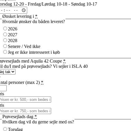
orsdag 12-20 - Fredag/Lørdag 10-18 - Søndag 10-17
Ønsket levering i
*
Hvornår ønsker du båden leveret?
2026
2027
2028
Senere / Ved ikke
Jeg er ikke interesseret i køb
røvesejlads med Aquila 42 Coupe
*
il du/I med på prøvesejlads? Vi sejler i ISLA 40
ntal personer (max 2)
*
ris
ris
Prøvesejlads dag
*
Hvilken dag vil du gerne sejle med os?
Torsdag