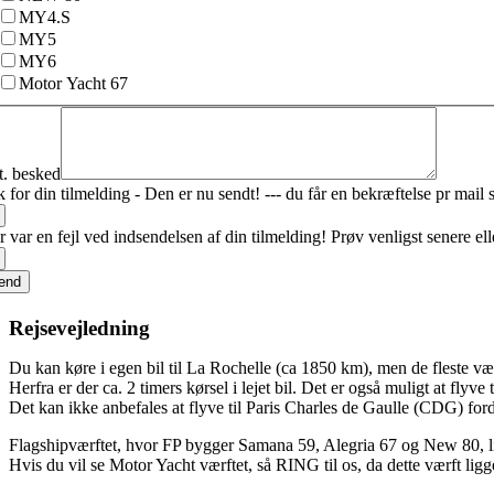
MY4.S
MY5
MY6
Motor Yacht 67
t. besked
 for din tilmelding - Den er nu sendt! --- du får en bekræftelse pr mail 
r var en fejl ved indsendelsen af din tilmelding! Prøv venligst senere el
end
Rejsevejledning
Du kan køre i egen bil til La Rochelle (ca 1850 km), men de fleste væ
Herfra er der ca. 2 timers kørsel i lejet bil. Det er også muligt at flyve 
Det kan ikke anbefales at flyve til Paris Charles de Gaulle (CDG) for
Flagshipværftet, hvor FP bygger Samana 59, Alegria 67 og New 80, l
Hvis du vil se
Motor Yacht
værftet, så RING til os, da dette værft li