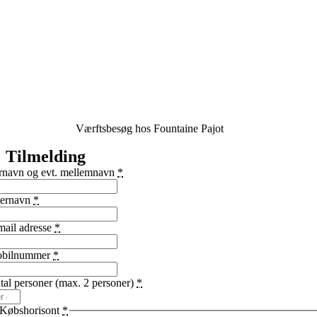
Værftsbesøg hos Fountaine Pajot
Tilmelding
rnavn og evt. mellemnavn
*
ternavn
*
mail adresse
*
bilnummer
*
tal personer (max. 2 personer)
*
Købshorisont
*