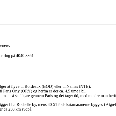
senere.
ler ring på 4040 3361
lger at flyve til Bordeaux (BOD) eller til Nantes (NTE).
til Paris Orly (ORY) og herfra er der ca. 4,5 time i bil.
di man så skal køre gennem Paris og det tager tid, med mindre man herf
igger i La Rochelle by, mens 40-51 fods katamaranerne bygges i
Aigref
gger ca 250 km sydpå.