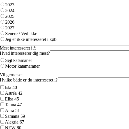
2023
2024
2025
2026
2027
Senere / Ved ikke
Jeg er ikke interesseret i køb
Mest interesseret i
*
Hvad interesserer dig mest?
Sejl katamaner
Motor katamaraner
Vil gerne se:
Hvilke både er du interreseret i?
Isla 40
Astréa 42
Elba 45
Tanna 47
Aura 51
Samana 59
Alegria 67
NEW 80