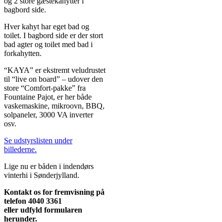
og 2 store gæstekahytter i
bagbord side.
Hver kahyt har eget bad og
toilet. I bagbord side er der stort
bad agter og toilet med bad i
forkahytten.
“KAYA” er ekstremt veludrustet
til “live on board” – udover den
store “Comfort-pakke” fra
Fountaine Pajot, er her både
vaskemaskine, mikroovn, BBQ,
solpaneler, 3000 VA inverter
osv.
Se udstyrslisten under
billederne.
Lige nu er båden i indendørs
vinterhi i Sønderjylland.
Kontakt os for fremvisning på
telefon 4040 33
61
eller udfyld formularen
herunder.