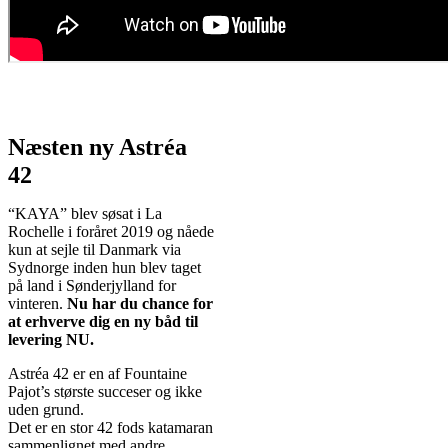
Næsten ny Astréa
42
“KAYA” blev søsat i La
Rochelle i foråret 2019 og nåede
kun at sejle til Danmark via
Sydnorge inden hun blev taget
på land i Sønderjylland for
vinteren.
Nu har du chance for
at erhverve dig en ny båd til
levering NU.
Astréa 42 er en af Fountaine
Pajot’s største succeser og ikke
uden grund.
Det er en stor 42 fods katamaran
sammenlignet med andre