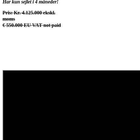
Har kun sejlet i 4 måneder!
Pris: Kr. 4.125.000 ekskl.
moms
€ 550.000 EU VAT not paid