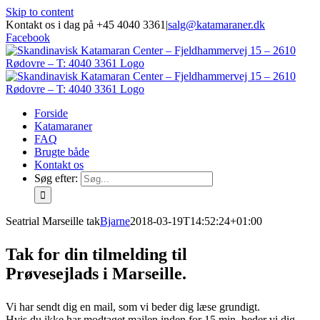
Skip to content
Kontakt os i dag på +45 4040 3361
|
salg@katamaraner.dk
Facebook
Forside
Katamaraner
FAQ
Brugte både
Kontakt os
Søg efter:
Seatrial Marseille tak
Bjarne
2018-03-19T14:52:24+01:00
Tak for din tilmelding til
Prøvesejlads i Marseille.
Vi har sendt dig en mail, som vi beder dig læse grundigt.
Hvis du ikke har modtaget mailen inden for 15 min, beder vi dig